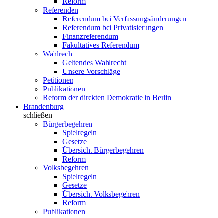
Reform
Referenden
Referendum bei Verfassungsänderungen
Referendum bei Privatisierungen
Finanzreferendum
Fakultatives Referendum
Wahlrecht
Geltendes Wahlrecht
Unsere Vorschläge
Petitionen
Publikationen
Reform der direkten Demokratie in Berlin
Brandenburg
schließen
Bürgerbegehren
Spielregeln
Gesetze
Übersicht Bürgerbegehren
Reform
Volksbegehren
Spielregeln
Gesetze
Übersicht Volksbegehren
Reform
Publikationen